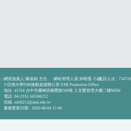
:::
網頁負責人:陳淑娟 主任、 網站管理人員:宋昭儒 小姐
造訪人次 : 734710
©亞洲大學EMI推動資源辦公室 EMI Promotion Office
地址: 41354 台中市霧峰區柳豐路500號 人文暨管理大樓二樓M204
電話: 04-2332-3455#6212
信箱:
emi6212@asia.edu.tw
最後更新日期 :
2026-08-04 13:49