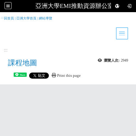
亞洲大學EMI推動資源辦公室
跳到主要內容
:::
回首頁
|
亞洲大學首頁
|
網站導覽
Toggle 
:::
瀏覽人次:
2949
課程地圖
Print this page
Share