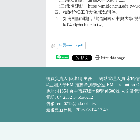
(三)報名連結：https://emitlc.nchu.edu.tw/wo
四、檢附旨揭工作坊海報如附件。
五、如有相關問題，請洽詢國立中興大學 雙語教學
ke0409@nchu.edu.tw。
中興-emi_ta.pdf
Print this page
Share
:::
網頁負責人:陳淑娟 主任、 網站管理人員:宋昭儒
©亞洲大學EMI推動資源辦公室 EMI Promotion Off
地址: 41354 台中市霧峰區柳豐路500號 人文暨
電話: 04-2332-3455#6212
信箱:
emi6212@asia.edu.tw
最後更新日期 :
2026-08-04 13:49