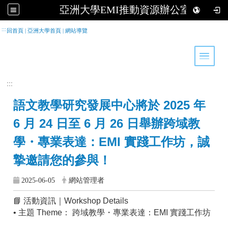
亞洲大學EMI推動資源辦公室
跳到主要內容
:::
回首頁
|
亞洲大學首頁
|
網站導覽
Toggle 
:::
語文教學研究發展中心將於 2025 年
6 月 24 日至 6 月 26 日舉辦
跨域教
學・專業表達：EMI 實踐工作坊
，誠
摯邀請您的參與！
2025-06-05
網站管理者
📘
活動資訊｜Workshop Details
• 主題 Theme： 跨域教學・專業表達：EMI 實踐工作坊