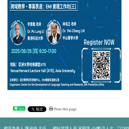
Print this page
Share
:::
網頁負責人:陳淑娟 主任、 網站管理人員:宋昭儒 小姐
造訪人次 : 732989