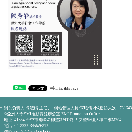
Print this page
Share
:::
網頁負責人:陳淑娟 主任、 網站管理人員:宋昭儒 小姐
造訪人次 : 731643
©亞洲大學EMI推動資源辦公室 EMI Promotion Office
地址: 41354 台中市霧峰區柳豐路500號 人文暨管理大樓二樓M204
電話: 04-2332-3455#6212
信箱:
emi6212@asia.edu.tw