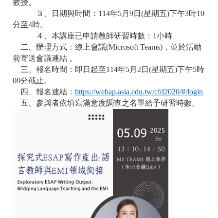
教授。
３、日期與時間：
114
年
5
月
9
日
(
星期五
)
下午
3
時
10
分至
4
時。
４、本講座已申請教師研習時數：
1
小時
二、辦理方式：線上會議
(Microsoft Teams)
，並於活動
前寄送會議連結
。
三、報名時間：即日起至
114
年
5
月
2
日
(
星期五
)
下午
5
時
00
分截止。
四、報名連結：
https://webap.asia.edu.tw/cfd2020/#/login
五、參與者依填寫滿意度調查之名單給予研習時數。