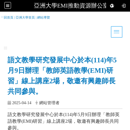
亞洲大學EMI推動資源辦公室
跳到主要內容
:::
回首頁
|
亞洲大學首頁
|
網站導覽
Toggle 
:::
語文教學研究發展中心於本(114)年5
月9日辦理「教師英語教學(EMI)研
習」線上講座2場，敬邀有興趣師長
共同參與。
2025-04-14
網站管理者
語文教學研究發展中心於本
(114)
年
5
月
9
日辦理「教師英
語教學
(EMI)
研習」線上講座
2
場，敬邀有興趣師長共同
參與。