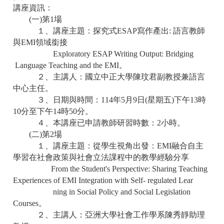
講座資訊：
(
一
)
第
1
場
１、講座主題：探究式
ESAP
寫作產出
:
語言教師
與
EMI
領域銜接
Exploratory ESAP Writing Output: Bridging
Language Teaching and the EMI
。
２、主講人：國立中正大學陳玟君副教授兼語言
中心主任。
３、日期與時間：
114
年
5
月
9
日
(
星期五
)
下午
13
時
10
分至下午
14
時
50
分。
４、本講座已申請教師研習時數：
2
小時。
(
二
)
第
2
場
１、講座主題：從學生視角出發：
EMI
融合自主
學習在社會政策與社會立法課程中的教學經驗分享
From the Student's Perspective: Sharing Teaching
Experiences of EMI Integration with Self- regulated Lear
ning in Social Policy and Social Legislation
Courses
。
２、主講人：亞洲大學社會工作學系陳秀靜助理