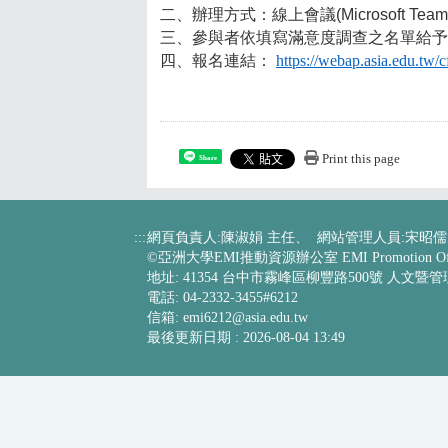
二、辦理方式：線上會議(Microsoft T
三、參與者依填寫滿意度調查之名單給
四、報名連結：
https://webap.asia.edu.tw/
Print this page
Share
:::
網頁負責人:陳淑娟 主任、 網站管理人員:宋昭儒
©亞洲大學EMI推動資源辦公室 EMI Promotion Off
地址: 41354 台中市霧峰區柳豐路500號 人文暨
電話: 04-2332-3455#6212
信箱:
emi6212@asia.edu.tw
最後更新日期 :
2026-08-04 13:49