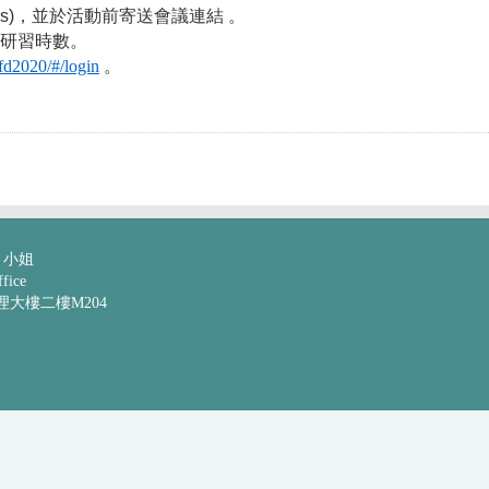
eams)，並於活動前寄送會議連結 。
予研習時數。
cfd2020/#/login
。
 小姐
ice
管理大樓二樓M204