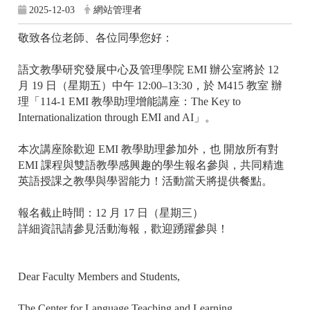
2025-12-03
網站管理者
敬致各位老師、各位同學您好：
語文教學研究發展中心及管理學院
EMI
辦公室將於
12
月
19
日（星期五）中午
12:00–13:30
，於
M415
教室
辦
理「
114-1 EMI
教學助理增能講座：
The Key to
Internationalization through EMI and AI
」。
本次講座除歡迎
EMI
教學助理參加外，也
開放所有對
EMI
課程與雙語教學感興趣的學生報名參與，共同精進
英語授課之教學與學習能力！活動當天將提供餐點。
報名截止時間：
12
月
17
日（星期三）
詳細資訊請參見活動海報，歡迎踴躍參與！
Dear Faculty Members and Students,
The Center for Language Teaching and Learning