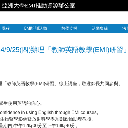
亞洲大學EMI推動資源辦公室
跳到主要內容
課程
EMI培訓活動
教學支援
活動集錦
法
/9/25(四)辦理「教師英語教學(EMI)研
」
)辦理「教師英語教學(EMI)研習」線上講座，敬邀師長共同參與。
強學生使用英語的信心。
ence in using English through EMI courses
。
院生物醫學影像暨放射科學學系劉欣怡助理教授。
星期四)中午12時00分至下午13時40分。