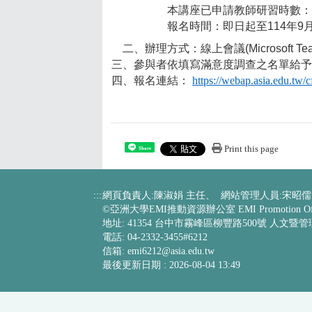
本講座已申請教師研習時數：
報名時間：即日起至114年9
二、辦理方式：線上會議(Microsoft 
三、參與者依填寫滿意度調查之名單給
四、報名連結：
https://webap.asia.edu.tw/
Print this page
Share
:::
網頁負責人:陳淑娟 主任、 網站管理人員:宋昭儒
©亞洲大學EMI推動資源辦公室 EMI Promotion Off
地址: 41354 台中市霧峰區柳豐路500號 人文暨
電話: 04-2332-3455#6212
信箱:
emi6212@asia.edu.tw
最後更新日期 :
2026-08-04 13:49