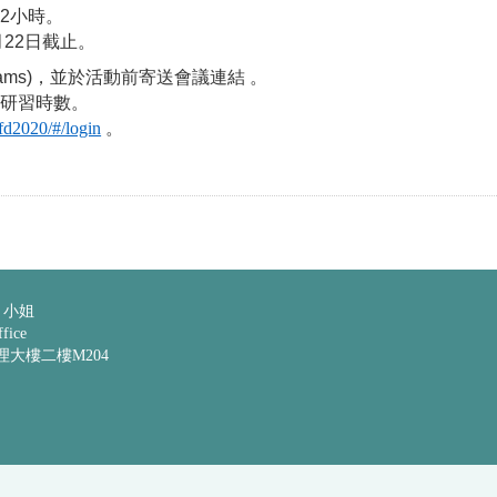
2小時。
月22日截止。
Teams)，並於活動前寄送會議連結 。
予研習時數。
cfd2020/#/login
。
 小姐
ice
管理大樓二樓M204